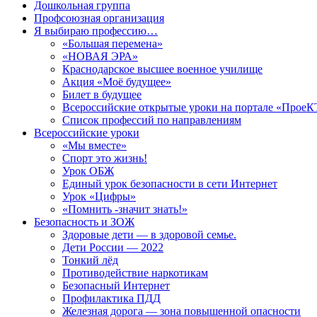
Дошкольная группа
Профсоюзная организация
Я выбираю профессию…
«Большая перемена»
«НОВАЯ ЭРА»
Краснодарское высшее военное училище
Акция «Моё будущее»
Билет в будущее
Всероссийские открытые уроки на портале «Прое
Список профессий по направлениям
Всероссийские уроки
«Мы вместе»
Спорт это жизнь!
Урок ОБЖ
Единый урок безопасности в сети Интернет
Урок «Цифры»
«Помнить -значит знать!»
Безопасность и ЗОЖ
Здоровые дети — в здоровой семье.
Дети России — 2022
Тонкий лёд
Противодействие наркотикам
Безопасный Интернет
Профилактика ПДД
Железная дорога — зона повышенной опасности