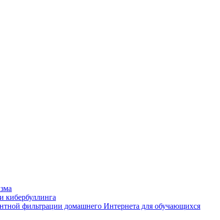
изма
и кибербуллинга
ентной фильтрации домашнего Интернета для обучающихся